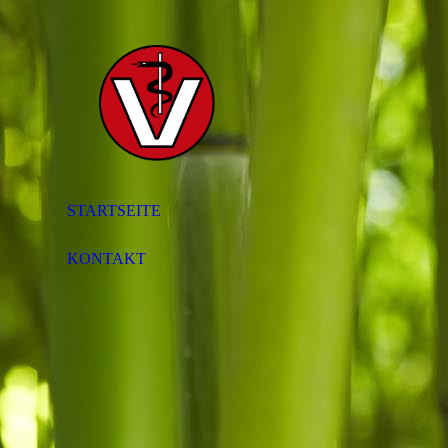
STARTSEITE
KONTAKT